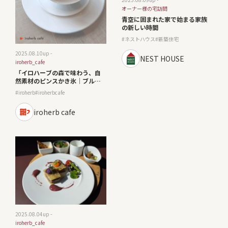
オーナー様の宅訪問
青空に囲まれた家で始まる家族
の新しい時間
ネストハウス
新築住宅
2025.08.10
up -
NEST HOUSE
iroherb_cafe
「イロハーブの森で味わう、自
然素材のピンスかき氷｜ブルー
ベリー・桃・シトラスがイロど
iroherb
iroherbcafe
る夏」
iroherb cafe
2025.08.04
up -
iroherb_cafe