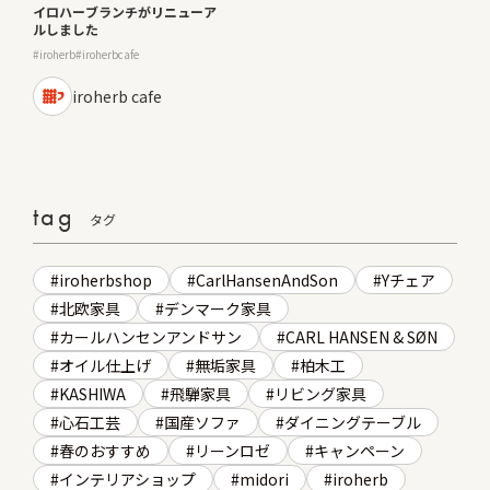
イロハーブランチがリニューア
ルしました
iroherb
iroherbcafe
iroherb cafe
tag
タグ
iroherbshop
CarlHansenAndSon
Yチェア
北欧家具
デンマーク家具
カールハンセンアンドサン
CARL HANSEN & SØN
オイル仕上げ
無垢家具
柏木工
KASHIWA
飛騨家具
リビング家具
心石工芸
国産ソファ
ダイニングテーブル
春のおすすめ
リーンロゼ
キャンペーン
インテリアショップ
midori
iroherb