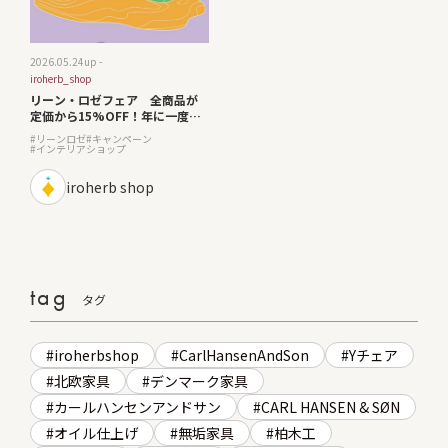
2026.05.24
up -
iroherb_shop
リーン・ロゼフェア 全商品が
定価から15%OFF！年に一度の
チャンスです。
リーンロゼ
キャンペーン
インテリアショップ
iroherb shop
tag
タグ
iroherbshop
CarlHansenAndSon
Yチェア
北欧家具
デンマーク家具
カールハンセンアンドサン
CARL HANSEN & SØN
オイル仕上げ
無垢家具
柏木工