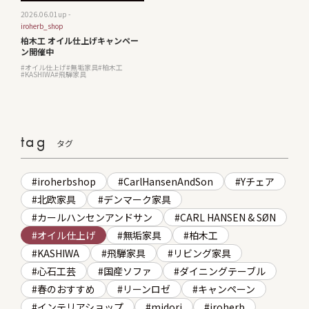
2026.06.01
up -
iroherb_shop
柏木工 オイル仕上げキャンペー
ン開催中
オイル仕上げ
無垢家具
柏木工
KASHIWA
飛騨家具
tag
タグ
iroherbshop
CarlHansenAndSon
Yチェア
北欧家具
デンマーク家具
カールハンセンアンドサン
CARL HANSEN & SØN
オイル仕上げ
無垢家具
柏木工
KASHIWA
飛騨家具
リビング家具
心石工芸
国産ソファ
ダイニングテーブル
春のおすすめ
リーンロゼ
キャンペーン
インテリアショップ
midori
iroherb