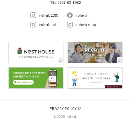
TEL.0827-63-1682
iroherb公式
iroherb
iroherb cafe
iroherb shop
PRIVACY POLICY
©2026 iroherb