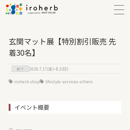
玄関マット展【特別割引販売 先
着30名】
2026.7.17(金)-8.2(日)
終了
iroherb shop
lifestyle-services-others
イベント概要