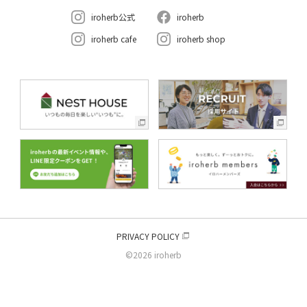
iroherb公式
iroherb
iroherb cafe
iroherb shop
PRIVACY POLICY
©2026 iroherb