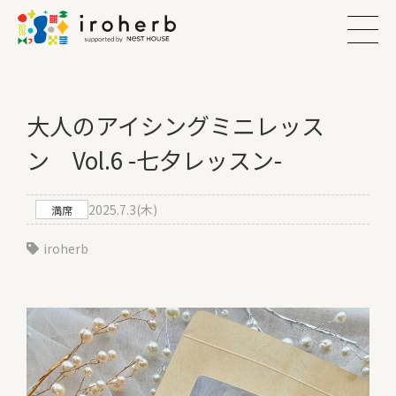
大人のアイシングミニレッス
ン Vol.6 -七夕レッスン-
2025.7.3(木)
満席
iroherb