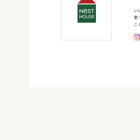
い
家
こ