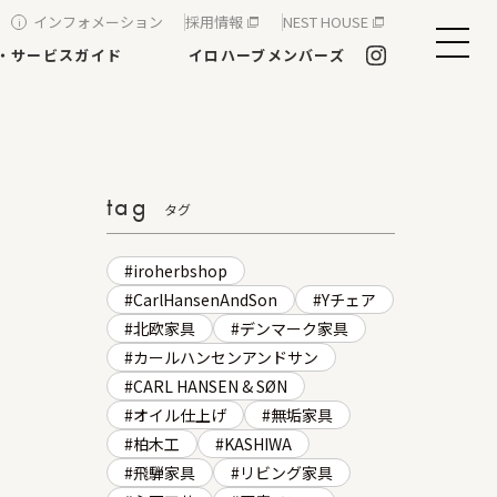
インフォメーション
採用情報
NEST HOUSE
・サービスガイド
イロハーブメンバーズ
tag
タグ
iroherbshop
CarlHansenAndSon
Yチェア
北欧家具
デンマーク家具
カールハンセンアンドサン
CARL HANSEN & SØN
オイル仕上げ
無垢家具
柏木工
KASHIWA
飛騨家具
リビング家具