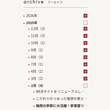
archive
アーカイブ
2026年
2025年
12月（3）
11月（3）
10月（1）
9月（1）
8月（3）
7月（1）
4月（1）
3月（2）
2月（4）
WEBサイトをリニューアルしま
した。
こだわりのつまった理想の家と土
地で二人と二匹の「楽しい暮ら
梅雨の季節に大活躍！家事室リフ