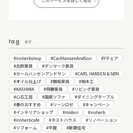
このサービスを詳しく知る
tag
タグ
iroherbshop
CarlHansenAndSon
Yチェア
北欧家具
デンマーク家具
カールハンセンアンドサン
CARL HANSEN & SØN
オイル仕上げ
無垢家具
柏木工
KASHIWA
飛騨家具
リビング家具
心石工芸
国産ソファ
ダイニングテーブル
春のおすすめ
リーンロゼ
キャンペーン
インテリアショップ
midori
iroherb
iroherbcafe
ネストハウス
リノベーション
リフォーム
平屋
新築住宅