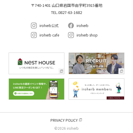
〒740-1401 山口県岩国市由宇町3915番地
TEL.0827-63-1682
iroherb公式
iroherb
iroherb cafe
iroherb shop
PRIVACY POLICY
©2026 iroherb