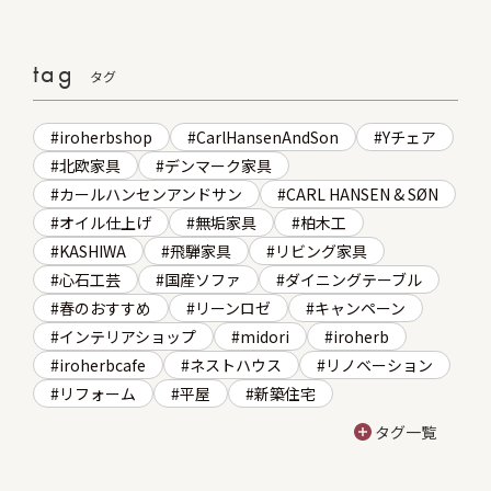
tag
タグ
iroherbshop
CarlHansenAndSon
Yチェア
北欧家具
デンマーク家具
カールハンセンアンドサン
CARL HANSEN & SØN
オイル仕上げ
無垢家具
柏木工
KASHIWA
飛騨家具
リビング家具
心石工芸
国産ソファ
ダイニングテーブル
春のおすすめ
リーンロゼ
キャンペーン
インテリアショップ
midori
iroherb
iroherbcafe
ネストハウス
リノベーション
リフォーム
平屋
新築住宅
タグ一覧