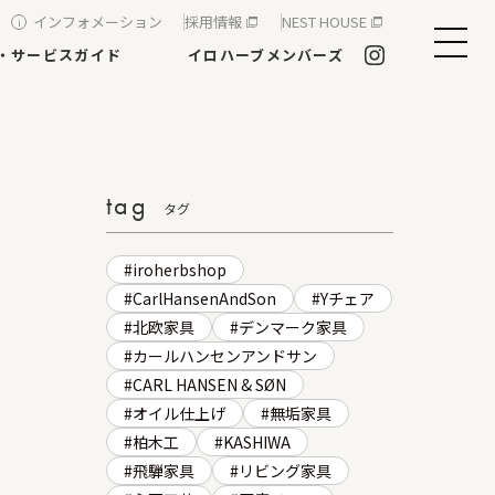
インフォメーション
採用情報
NEST HOUSE
・サービスガイド
イロハーブメンバーズ
tag
タグ
iroherbshop
CarlHansenAndSon
Yチェア
北欧家具
デンマーク家具
カールハンセンアンドサン
CARL HANSEN & SØN
オイル仕上げ
無垢家具
柏木工
KASHIWA
飛騨家具
リビング家具