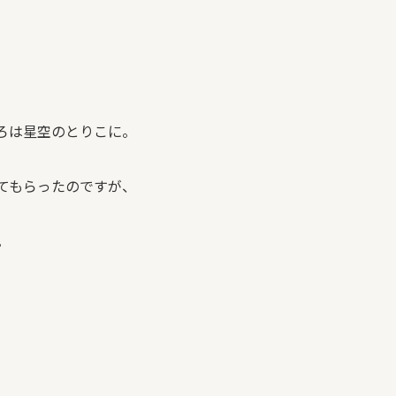
ろは星空のとりこに。
てもらったのですが、
。