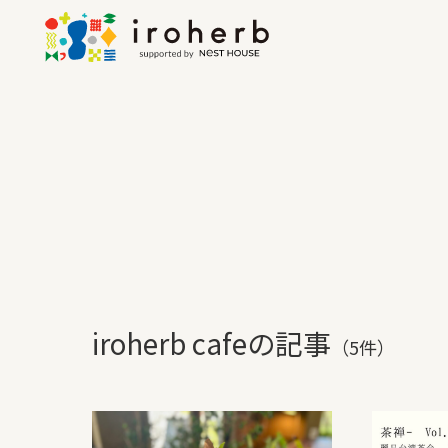
iroherb cafeの記事
（5件）