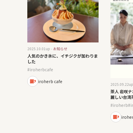
2025.10.01
up -
お知らせ
人気のかき氷に、イチジクが加わりま
した
iroherbcafe
iroherb cafe
2025.09.22
up
茶人 岩咲
麗しい台湾
iroherb
i
irohe