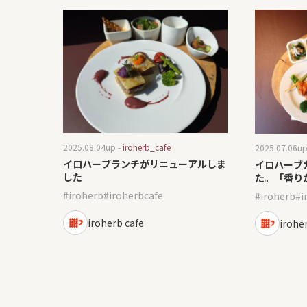
2025.08.04
up -
iroherb_cafe
2025.07.06
up
イロハーブランチがリニューアルしま
イロハーブ
した
た。「香り
間。」
iroherb
iroherbcafe
iroherb
i
iroherb cafe
irohe