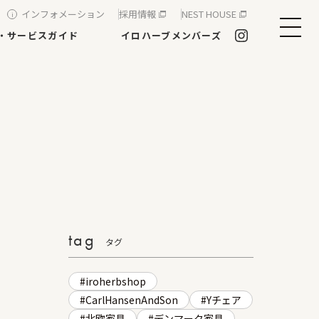
インフォメーション
採用情報
NEST HOUSE
・サービスガイド
イロハーブメンバーズ
tag
タグ
iroherbshop
CarlHansenAndSon
Yチェア
北欧家具
デンマーク家具