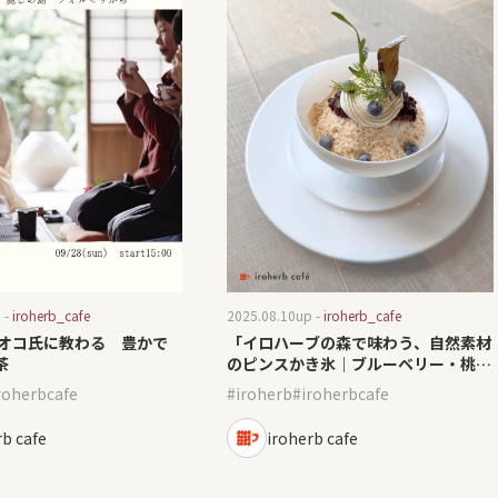
 -
iroherb_cafe
2025.08.10
up -
iroherb_cafe
ナオコ氏に教わる 豊かで
「イロハーブの森で味わう、自然素材
茶
のピンスかき氷｜ブルーベリー・桃・
シトラスがイロどる夏」
roherbcafe
iroherb
iroherbcafe
rb cafe
iroherb cafe