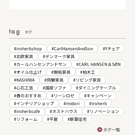
tag
タグ
iroherbshop
CarlHansenAndSon
Yチェア
北欧家具
デンマーク家具
カールハンセンアンドサン
CARL HANSEN & SØN
オイル仕上げ
無垢家具
柏木工
KASHIWA
飛騨家具
リビング家具
心石工芸
国産ソファ
ダイニングテーブル
春のおすすめ
リーンロゼ
キャンペーン
インテリアショップ
midori
iroherb
iroherbcafe
ネストハウス
リノベーション
リフォーム
平屋
新築住宅
タグ一覧