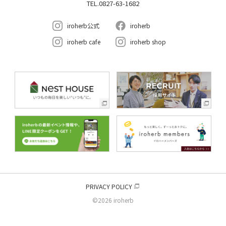
TEL.0827-63-1682
iroherb公式
iroherb
iroherb cafe
iroherb shop
PRIVACY POLICY
©2026 iroherb