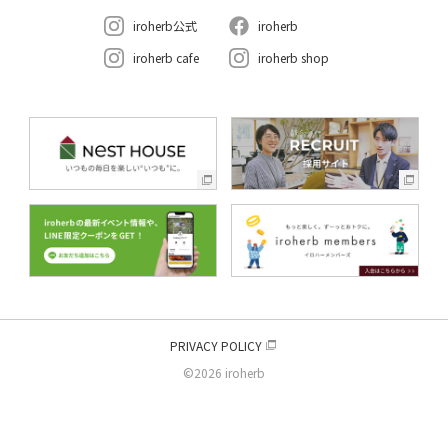
iroherb公式
iroherb
iroherb cafe
iroherb shop
PRIVACY POLICY
©2026 iroherb