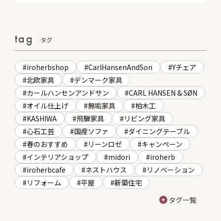
tag
タグ
iroherbshop
CarlHansenAndSon
Yチェア
北欧家具
デンマーク家具
カールハンセンアンドサン
CARL HANSEN & SØN
オイル仕上げ
無垢家具
柏木工
KASHIWA
飛騨家具
リビング家具
心石工芸
国産ソファ
ダイニングテーブル
春のおすすめ
リーンロゼ
キャンペーン
インテリアショップ
midori
iroherb
iroherbcafe
ネストハウス
リノベーション
リフォーム
平屋
新築住宅
タグ一覧