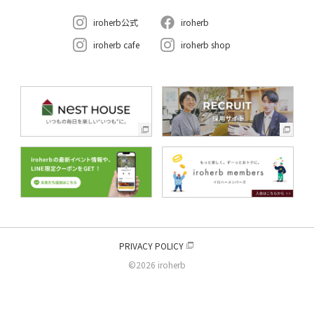
iroherb公式
iroherb
iroherb cafe
iroherb shop
PRIVACY POLICY
©2026 iroherb