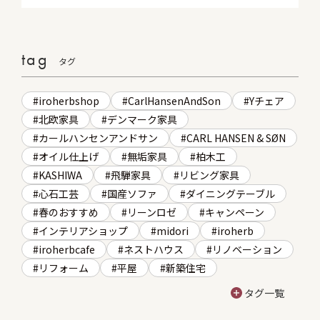
tag
タグ
iroherbshop
CarlHansenAndSon
Yチェア
北欧家具
デンマーク家具
カールハンセンアンドサン
CARL HANSEN & SØN
オイル仕上げ
無垢家具
柏木工
KASHIWA
飛騨家具
リビング家具
心石工芸
国産ソファ
ダイニングテーブル
春のおすすめ
リーンロゼ
キャンペーン
インテリアショップ
midori
iroherb
iroherbcafe
ネストハウス
リノベーション
リフォーム
平屋
新築住宅
タグ一覧