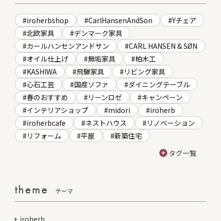
iroherbshop
CarlHansenAndSon
Yチェア
北欧家具
デンマーク家具
カールハンセンアンドサン
CARL HANSEN & SØN
オイル仕上げ
無垢家具
柏木工
KASHIWA
飛騨家具
リビング家具
心石工芸
国産ソファ
ダイニングテーブル
春のおすすめ
リーンロゼ
キャンペーン
インテリアショップ
midori
iroherb
iroherbcafe
ネストハウス
リノベーション
リフォーム
平屋
新築住宅
タグ一覧
theme
テーマ
iroherb