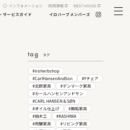
インフォメーション
採用情報
NEST HOUSE
・サービスガイド
イロハーブメンバーズ
tag
タグ
iroherbshop
CarlHansenAndSon
Yチェア
北欧家具
デンマーク家具
カールハンセンアンドサン
CARL HANSEN & SØN
オイル仕上げ
無垢家具
柏木工
KASHIWA
飛騨家具
リビング家具