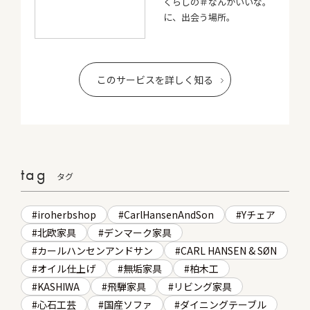
くらしの＃なんかいいな。
に、出会う場所。
このサービスを詳しく知る
tag
タグ
iroherbshop
CarlHansenAndSon
Yチェア
北欧家具
デンマーク家具
カールハンセンアンドサン
CARL HANSEN & SØN
オイル仕上げ
無垢家具
柏木工
KASHIWA
飛騨家具
リビング家具
心石工芸
国産ソファ
ダイニングテーブル