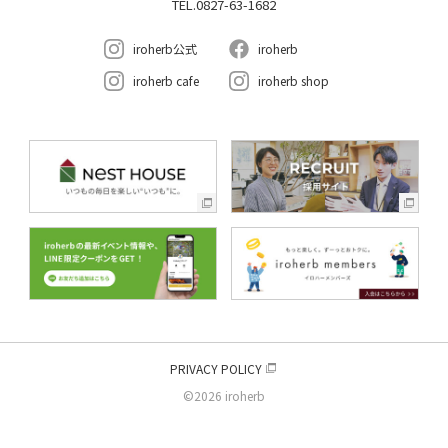
TEL.0827-63-1682
iroherb公式
iroherb
iroherb cafe
iroherb shop
PRIVACY POLICY
©2026 iroherb