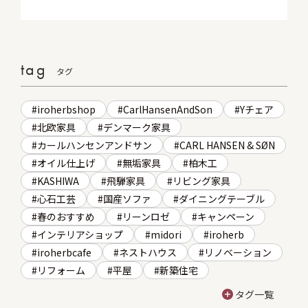
tag
タグ
iroherbshop
CarlHansenAndSon
Yチェア
北欧家具
デンマーク家具
カールハンセンアンドサン
CARL HANSEN & SØN
オイル仕上げ
無垢家具
柏木工
KASHIWA
飛騨家具
リビング家具
心石工芸
国産ソファ
ダイニングテーブル
春のおすすめ
リーンロゼ
キャンペーン
インテリアショップ
midori
iroherb
iroherbcafe
ネストハウス
リノベーション
リフォーム
平屋
新築住宅
タグ一覧