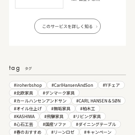
このサービスを詳しく知る
tag
タグ
iroherbshop
CarlHansenAndSon
Yチェア
北欧家具
デンマーク家具
カールハンセンアンドサン
CARL HANSEN & SØN
オイル仕上げ
無垢家具
柏木工
KASHIWA
飛騨家具
リビング家具
心石工芸
国産ソファ
ダイニングテーブル
春のおすすめ
リーンロゼ
キャンペーン