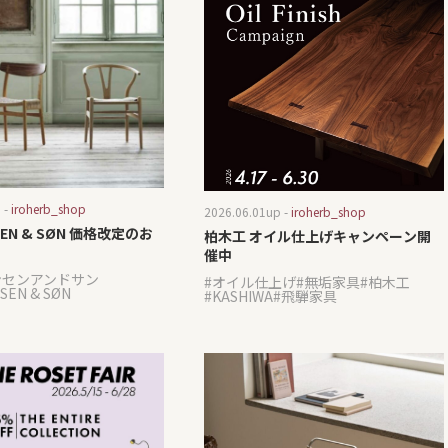
 -
iroherb_shop
2026.06.01
up -
iroherb_shop
NSEN & SØN 価格改定のお
柏木工 オイル仕上げキャンペーン開
催中
ンセンアンドサン
オイル仕上げ
無垢家具
柏木工
SEN & SØN
KASHIWA
飛騨家具