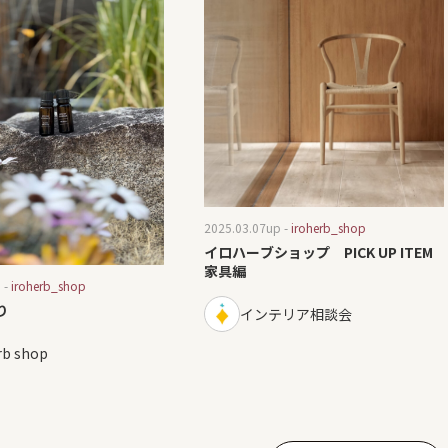
2025.03.07
up -
iroherb_shop
イロハーブショップ PICK UP ITEM
家具編
 -
iroherb_shop
り
インテリア相談会
rb shop