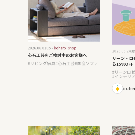
2026.06.01
up -
iroherb_shop
2026.05.24
up
心石工芸をご検討中のお客様へ
リーン・ロ
リビング家具
心石工芸
国産ソファ
ら15%OF
す。
リーンロ
インテリ
irohe