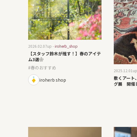
2026.02.07
up -
iroherb_shop
【スタッフ鈴木が推す！】春のアイテ
ム3選❀
春のおすすめ
2025.12.01
up
敷くアート、
iroherb shop
グ展 開催