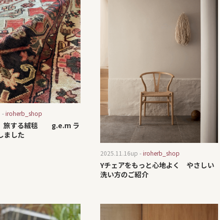
 -
iroherb_shop
旅する絨毯 g.e.m ラ
しました
2025.11.16
up -
iroherb_shop
Yチェアをもっと心地よく やさしい
洗い方のご紹介