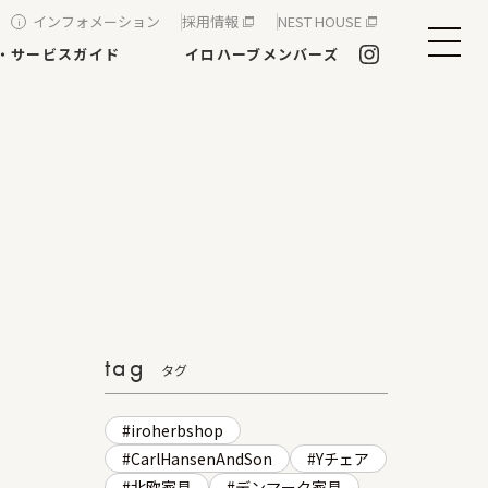
インフォメーション
採用情報
NEST HOUSE
・サービスガイド
イロハーブメンバーズ
tag
タグ
iroherbshop
CarlHansenAndSon
Yチェア
北欧家具
デンマーク家具