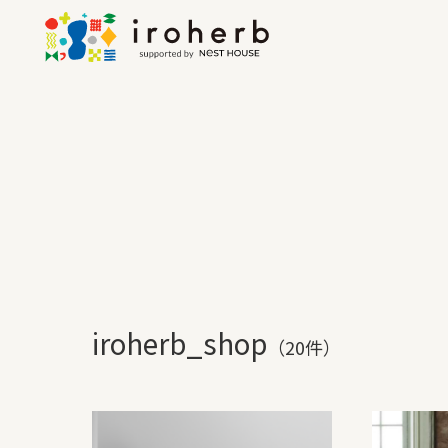
iroherb_shop
（20件）