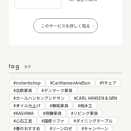
このサービスを詳しく知る
tag
タグ
iroherbshop
CarlHansenAndSon
Yチェア
北欧家具
デンマーク家具
カールハンセンアンドサン
CARL HANSEN & SØN
オイル仕上げ
無垢家具
柏木工
KASHIWA
飛騨家具
リビング家具
心石工芸
国産ソファ
ダイニングテーブル
春のおすすめ
リーンロゼ
キャンペーン