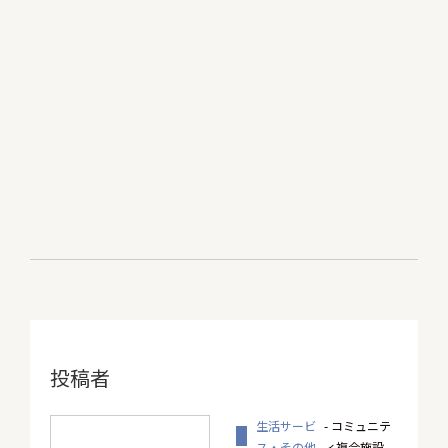
投稿者
生活サービ
- コミュニテ
ス・その他
ィ複合施設