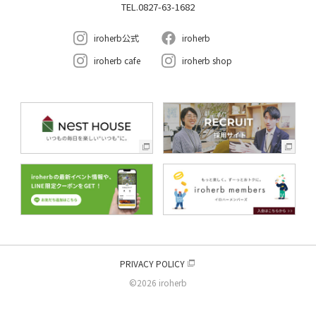
TEL.0827-63-1682
iroherb公式
iroherb
iroherb cafe
iroherb shop
PRIVACY POLICY
©2026 iroherb