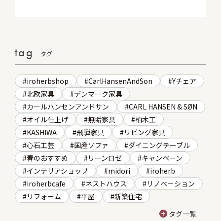
tag
タグ
iroherbshop
CarlHansenAndSon
Yチェア
北欧家具
デンマーク家具
カールハンセンアンドサン
CARL HANSEN & SØN
オイル仕上げ
無垢家具
柏木工
KASHIWA
飛騨家具
リビング家具
心石工芸
国産ソファ
ダイニングテーブル
春のおすすめ
リーンロゼ
キャンペーン
インテリアショップ
midori
iroherb
iroherbcafe
ネストハウス
リノベーション
リフォーム
平屋
新築住宅
タグ一覧