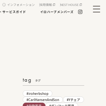
インフォメーション
採用情報
NEST HOUSE
・サービスガイド
イロハーブメンバーズ
tag
タグ
iroherbshop
CarlHansenAndSon
Yチェア
北欧家具
デンマーク家具