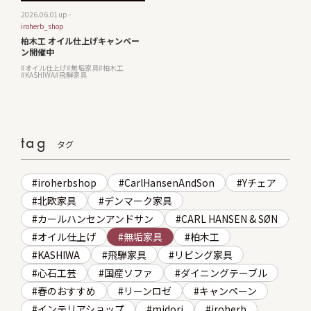
2026.06.01
up -
iroherb_shop
柏木工 オイル仕上げキャンペー
ン開催中
オイル仕上げ
無垢家具
柏木工
KASHIWA
飛騨家具
tag
タグ
iroherbshop
CarlHansenAndSon
Yチェア
北欧家具
デンマーク家具
カールハンセンアンドサン
CARL HANSEN & SØN
オイル仕上げ
無垢家具
柏木工
KASHIWA
飛騨家具
リビング家具
心石工芸
国産ソファ
ダイニングテーブル
春のおすすめ
リーンロゼ
キャンペーン
インテリアショップ
midori
iroherb